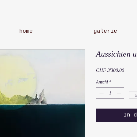
home
galerie
Aussichten u
Preis
CHF 3'300.00
Anzahl
*
In d